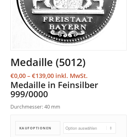
Medaille (5012)
Preisspanne:
€
0,00
–
€
139,00
€0,00
Medaille in Feinsilber
bis
999/0000
€139,00
Durchmesser: 40 mm
KAUFOPTIONEN