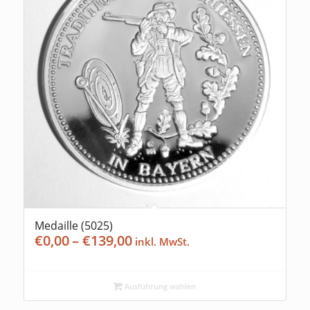
Medaille (5025)
Preisspanne:
€
0,00
–
€
139,00
€0,00
bis
€139,00
Ausführung wählen