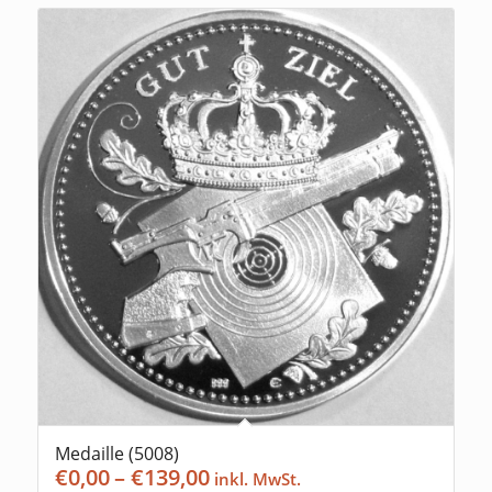
Medaille (5008)
Preisspanne:
€
0,00
–
€
139,00