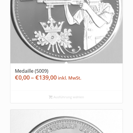
Medaille (5009)
Preisspanne:
€
0,00
–
€
139,00
€0,00
bis
€139,00
Ausführung wählen