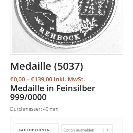
Medaille (5037)
Preisspanne:
€
0,00
–
€
139,00
€0,00
Medaille in Feinsilber
bis
999/0000
€139,00
Durchmesser: 40 mm
KAUFOPTIONEN