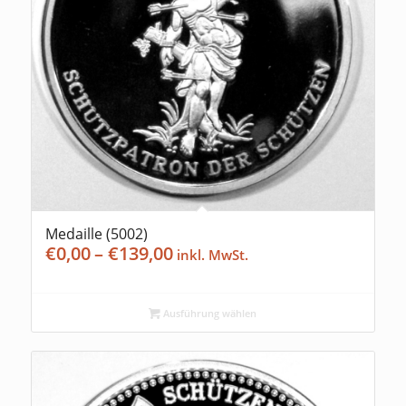
Medaille (5002)
Preisspanne:
€
0,00
–
€
139,00
€0,00
bis
€139,00
Ausführung wählen