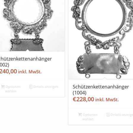
chützenkettenanhänger
1002)
240,00
Schützenkettenanhänger
Optionen
Details anzeigen
wählen
(1004)
€
228,00
Optionen
Details anzeig
wählen