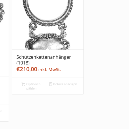
Schützenkettenanhänger
(1018)
€
210,00
Optionen
Details anzeigen
wählen
en