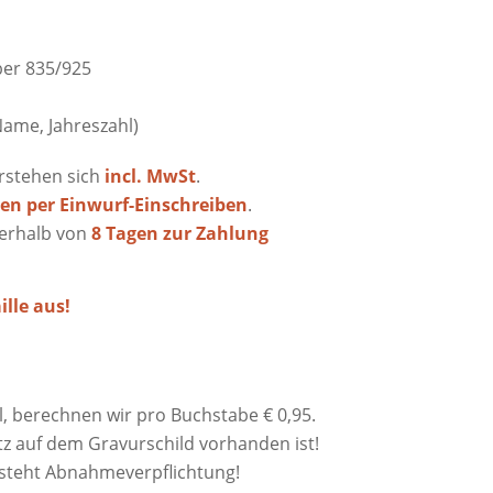
ber 835/925
ame, Jahreszahl)
erstehen sich
incl. MwSt
.
en per Einwurf-Einschreiben
.
nerhalb von
8 Tagen zur Zahlung
lle aus!
, berechnen wir pro Buchstabe € 0,95.
atz auf dem Gravurschild vorhanden ist!
steht Abnahmeverpflichtung!