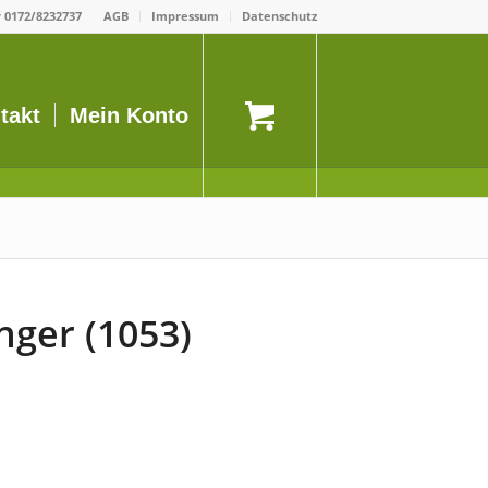
r
0172/8232737
AGB
Impressum
Datenschutz
takt
Mein Konto
ger (1053)