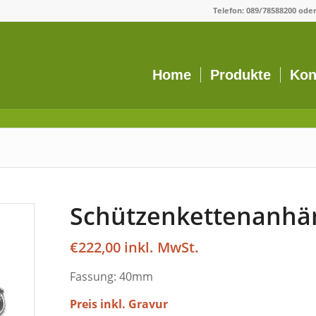
Telefon:
089/78588200
ode
Home
Produkte
Kon
Schützenkettenanhän
€
222,00
Fassung: 40mm
Preis inkl. Gravur