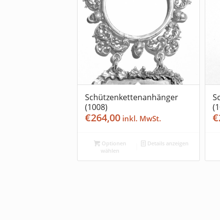
Schützenkettenanhänger
S
(1008)
(
€
264,00
€
Optionen
Details anzeigen
wählen