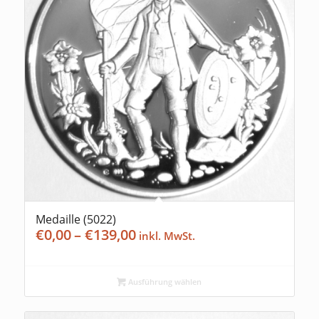
Medaille (5022)
Preisspanne:
€
0,00
–
€
139,00
€0,00
bis
€139,00
Ausführung wählen