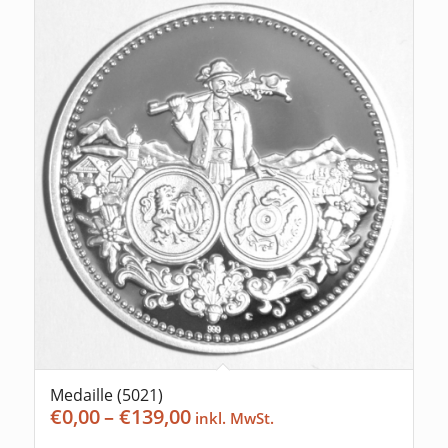
Medaille (5021)
Preisspanne:
€
0,00
–
€
139,00
€0,00