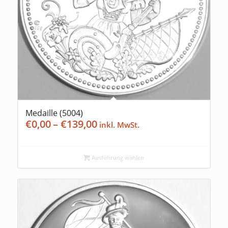
Medaille (5004)
Preisspanne:
€
0,00
–
€
139,00
€0,00
bis
€139,00
Ausführung wählen