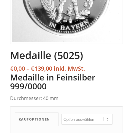
Medaille (5025)
Preisspanne:
€
0,00
–
€
139,00
€0,00
Medaille in Feinsilber
bis
999/0000
€139,00
Durchmesser: 40 mm
KAUFOPTIONEN