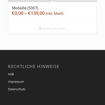
Medaille (5007)
Preisspanne:
€
0,00
–
€
139,00
€0,00
bis
€139,00
Ausführung wählen
RECHTLICHE HINWEISE
AGB
Impressum
Datenschutz