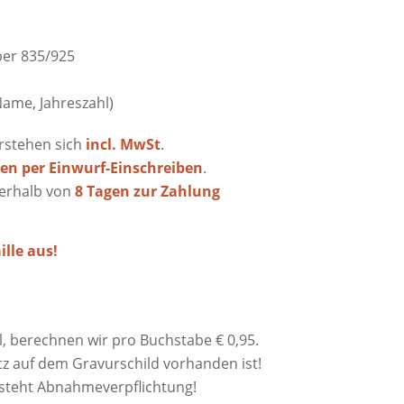
ber 835/925
ame, Jahreszahl)
erstehen sich
incl. MwSt
.
en per Einwurf-Einschreiben
.
nerhalb von
8 Tagen zur Zahlung
lle aus!
, berechnen wir pro Buchstabe € 0,95.
atz auf dem Gravurschild vorhanden ist!
steht Abnahmeverpflichtung!