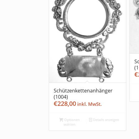
S
(
€
Schützenkettenanhänger
(1004)
€
228,00
Optionen
Details anzeigen
wählen