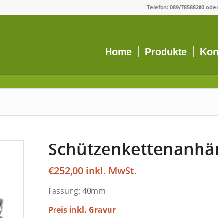
Telefon:
089/78588200
ode
Home
Produkte
Kon
Schützenkettenanhän
€
252,00
Fassung: 40mm
Preis inkl. Gravur