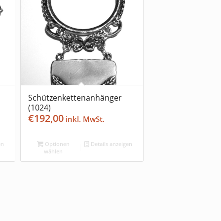
Schützenkettenanhänger
(1024)
€
192,00
en
Optionen
Details anzeigen
wählen