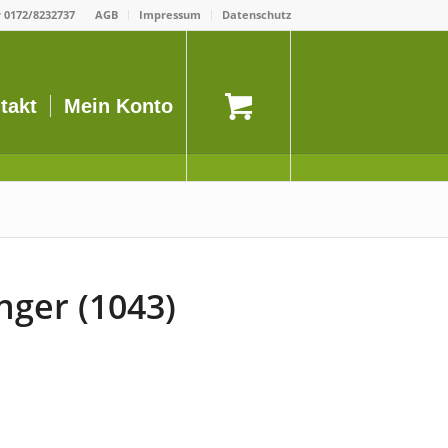
r
0172/8232737
AGB
Impressum
Datenschutz
takt
Mein Konto
ger (1043)