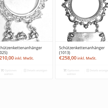
chützenkettenanhänger
Schützenkettenanhänger
1025)
(1013)
210,00
€
258,00
Optionen
Details anzeigen
Optionen
Details anzeig
wählen
wählen